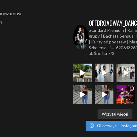
prywatności
OFFBROADWAY_DANC
n
Standard Premium | Kam
grupy | Bachata Sensual |
| Kursy od podstaw | Mas
Szkolenia |
69064326
ul. Śródka 7/3
Wczytaj więcej
Obserwuj na Instagra