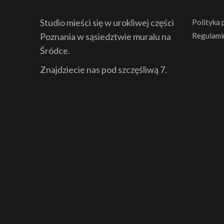
Studio mieści się w urokliwej części
Polityka 
Poznania w sąsiedztwie muralu na
Regulami
Śródce.
Znajdziecie nas pod szczęśliwą 7.