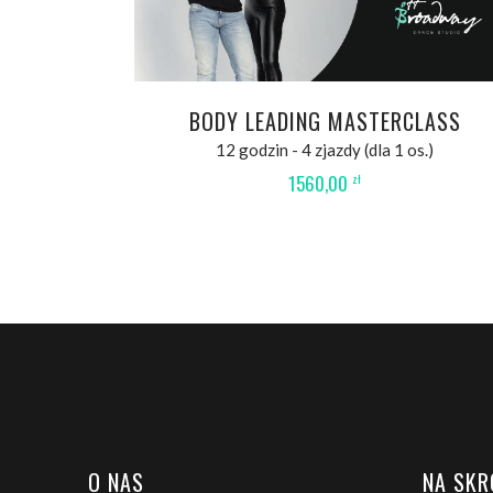
BODY LEADING MASTERCLASS
12 godzin - 4 zjazdy (dla 1 os.)
1560,00
zł
O NAS
NA SKR