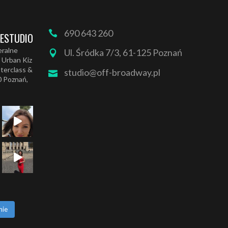
690 643 260
ESTUDIO
eralne
Ul. Śródka 7/3, 61-125 Poznań
 Urban Kiz
terclass &
studio@off-broadway.pl
0
Poznań,
mie