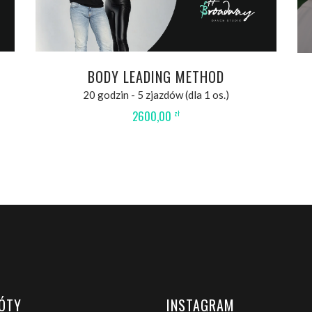
BODY LEADING METHOD
20 godzin - 5 zjazdów (dla 1 os.)
2600,00
zł
ÓTY
INSTAGRAM