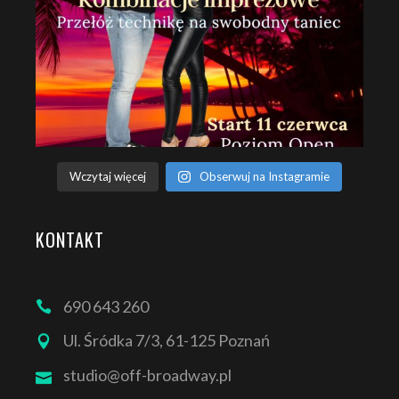
Wczytaj więcej
Obserwuj na Instagramie
KONTAKT
690 643 260
Ul. Śródka 7/3, 61-125 Poznań
studio@off-broadway.pl