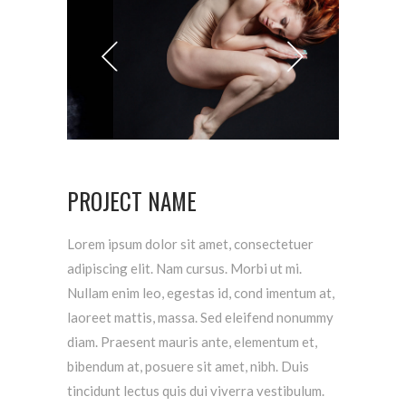
PROJECT NAME
Lorem ipsum dolor sit amet, consectetuer
adipiscing elit. Nam cursus. Morbi ut mi.
Nullam enim leo, egestas id, cond imentum at,
laoreet mattis, massa. Sed eleifend nonummy
diam. Praesent mauris ante, elementum et,
bibendum at, posuere sit amet, nibh. Duis
tincidunt lectus quis dui viverra vestibulum.