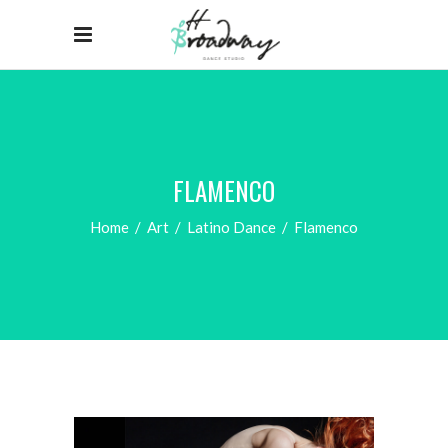
FLAMENCO
Home
/
Art
/
Latino Dance
/
Flamenco