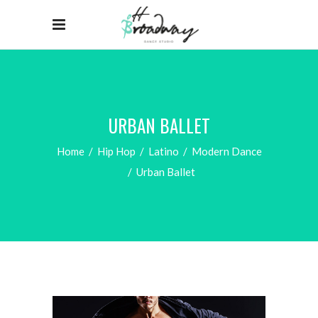
URBAN BALLET
Home
/
Hip Hop
/
Latino
/
Modern Dance
/
Urban Ballet