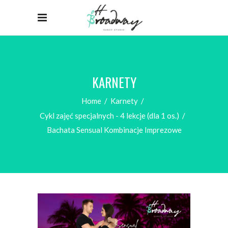
KARNETY
Home
/
Karnety
/
Cykl zajęć specjalnych - 4 lekcje (dla 1 os.)
/
Bachata Sensual Kombinacje Imprezowe