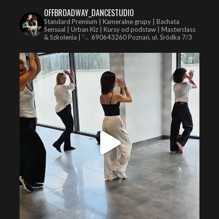
OFFBROADWAY_DANCESTUDIO
Standard Premium | Kameralne grupy | Bachata
Sensual | Urban Kiz | Kursy od podstaw | Masterclass
& Szkolenia |
690643260
Poznań, ul. Śródka 7/3