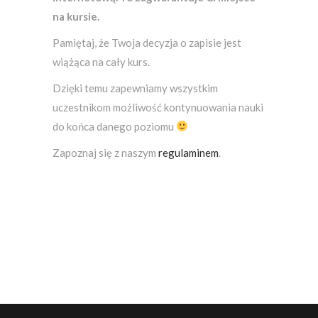
na kursie.
Pamiętaj, że Twoja decyzja o zapisie jest
wiążąca na cały kurs.
Dzięki temu zapewniamy wszystkim
uczestnikom możliwość kontynuowania nauki
do końca danego poziomu
Zapoznaj się z naszym
regulaminem
.