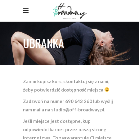
UBRANKA
Zanim kupisz kurs, skontaktuj się z nami,
żeby potwierdzić dostępność miejsca
Zadzwoń na numer 690 643 260 lub wyślij
nam maila na studio@off-broadway.pl.
Jeśli miejsce jest dostępne, kup
odpowiedni karnet przez naszą stronę
internetową. To zagwarantuje Ci miejsce